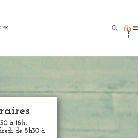
 CSE
0
raires
h30 à 18h,
redi de 8h30 à