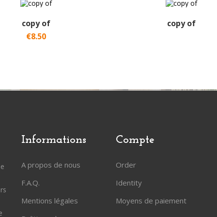
copy of
copy of
€8.50
Informations
Compte
A propos de nous
Order
ée
F.A.Q.
Identity
rs
Mentions légales
Moyens de paiement
e