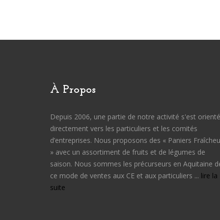
À Propos
Depuis 2006, une partie de notre activité s'est orient
directement vers les particuliers et les comités
d’entreprises. Nous proposons des « Paniers Fraîcheu
» avec un assortiment de fruits et de légumes de
saison. Nous sommes les précurseurs en Aquitaine d
ce mode de ventes aux CE et aux particuliers ...
lire la
suite