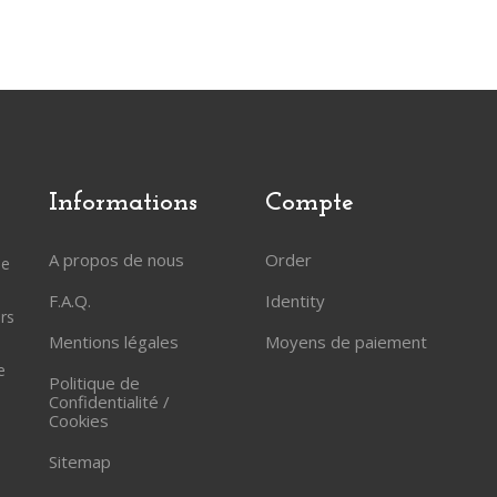
Informations
Compte
A propos de nous
Order
ée
F.A.Q.
Identity
rs
Mentions légales
Moyens de paiement
e
Politique de
Confidentialité /
Cookies
Sitemap